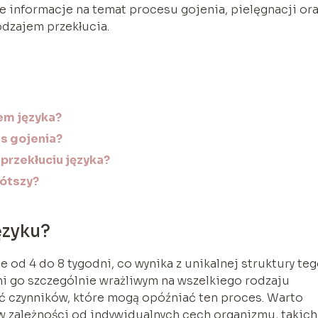
 informacje na temat procesu gojenia, pielęgnacji or
odzajem przekłucia.
em języka?
as gojenia?
 przekłuciu języka?
rótszy?
ęzyku?
 od 4 do 8 tygodni, co wynika z unikalnej struktury te
yni go szczególnie wrażliwym na wszelkiego rodzaju
ać czynników, które mogą opóźniać ten proces. Warto
w zależności od indywidualnych cech organizmu, takich