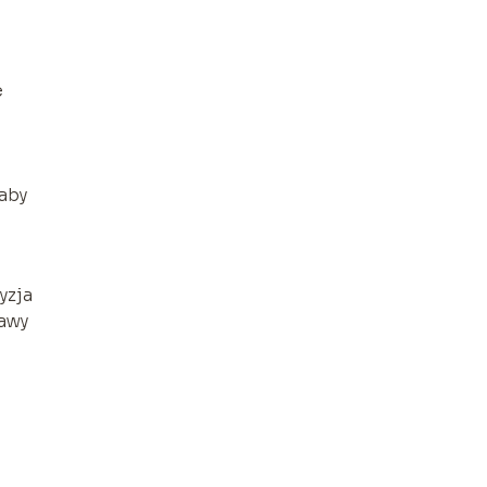
e
a
 aby
yzja
jawy