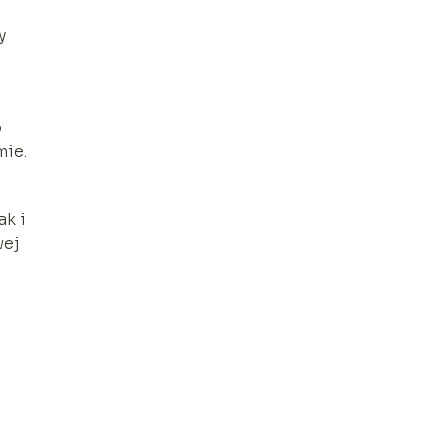
y
o
mie.
ak i
wej