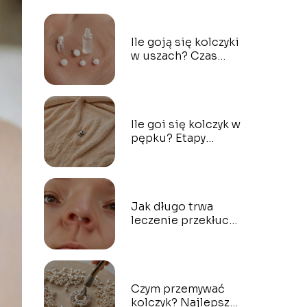
Ile goją się kolczyki
w uszach? Czas
gojenia i
pielęgnacja
Ile goi się kolczyk w
pępku? Etapy
gojenia i
wskazówki
Jak długo trwa
leczenie przekłucia
nosa? Ważne
informacje o
procesie gojenia
Czym przemywać
kolczyk? Najlepsze