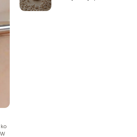
sposoby
pielęgnacji
lko
 W