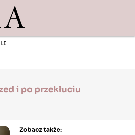
ELE
zed i po przekłuciu
Zobacz także: