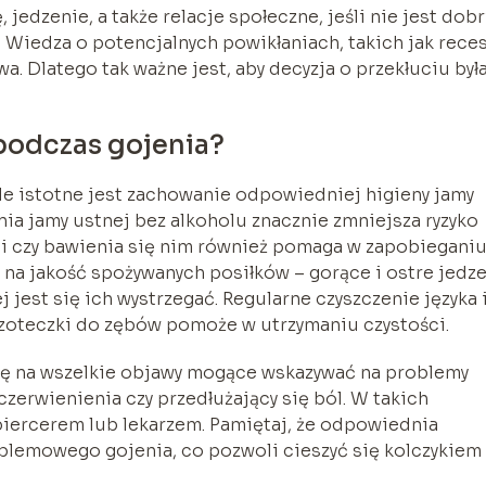
edzenie, a także relacje społeczne, jeśli nie jest dob
Wiedza o potencjalnych powikłaniach, takich jak reces
a. Dlatego tak ważne jest, aby decyzja o przekłuciu był
 podczas gojenia?
kle istotne jest zachowanie odpowiedniej higieny jamy
ia jamy ustnej bez alkoholu znacznie zmniejsza ryzyko
ami czy bawienia się nim również pomaga w zapobiegani
 na jakość spożywanych posiłków – gorące i ostre jedz
 jest się ich wystrzegać. Regularne czyszczenie języka 
czoteczki do zębów pomoże w utrzymaniu czystości.
gę na wszelkie objawy mogące wskazywać na problemy
czerwienienia czy przedłużający się ból. W takich
piercerem lub lekarzem. Pamiętaj, że odpowiednia
oblemowego gojenia, co pozwoli cieszyć się kolczykiem