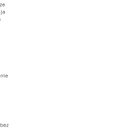
rze
ja
a
u
enie
i
 bez