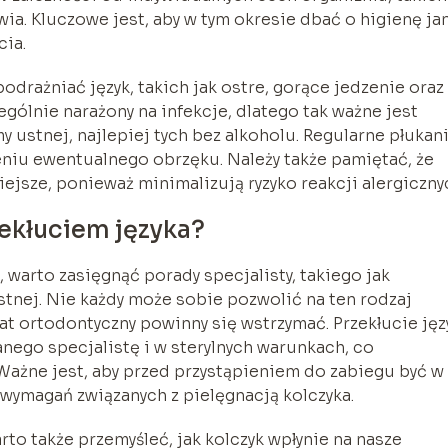
wia. Kluczowe jest, aby w tym okresie dbać o higienę ja
cia.
drażniać język, takich jak ostre, gorące jedzenie oraz
zególnie narażony na infekcje, dlatego tak ważne jest
ustnej, najlepiej tych bez alkoholu. Regularne płukan
niu ewentualnego obrzęku. Należy także pamiętać, że
iejsze, ponieważ minimalizują ryzyko reakcji alergiczny
ekłuciem języka?
 warto zasięgnąć porady specjalisty, takiego jak
stnej. Nie każdy może sobie pozwolić na ten rodzaj
rat ortodontyczny powinny się wstrzymać. Przekłucie jęz
ego specjalistę i w sterylnych warunkach, co
. Ważne jest, aby przed przystąpieniem do zabiegu być w
wymagań związanych z pielęgnacją kolczyka.
to także przemyśleć, jak kolczyk wpłynie na nasze