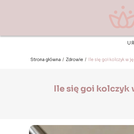
U
Strona główna
/
Zdrowie
/
Ile się goi kolczyk w 
Ile się goi kolczy