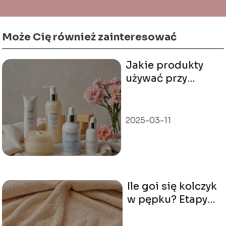
Może Cię również zainteresować
Jakie produkty
używać przy
skórze
naczynkowej?
Najskuteczniejsze
2025-03-11
metody
pielęgnacyjne
Ile goi się kolczyk
w pępku? Etapy
gojenia i
wskazówki