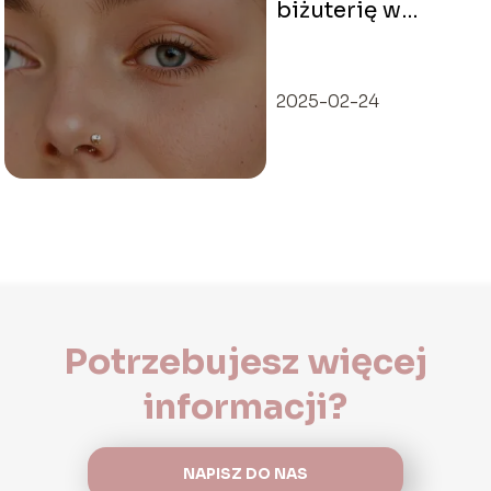
biżuterię w
nosie?
Przewodnik po
typach piercingu
2025-02-24
Potrzebujesz więcej
informacji?
NAPISZ DO NAS