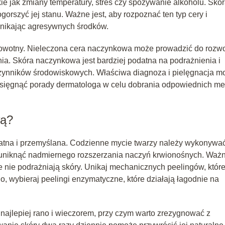
ie jak zmiany temperatury, stres czy spożywanie alkoholu. Skó
orszyć jej stanu. Ważne jest, aby rozpoznać ten typ cery i
unikając agresywnych środków.
 zdrowotny. Nieleczona cera naczynkowa może prowadzić do rozw
enia. Skóra naczynkowa jest bardziej podatna na podrażnienia i
zynników środowiskowych. Właściwa diagnoza i pielęgnacja m
zasięgnąć porady dermatologa w celu dobrania odpowiednich me
wą?
katna i przemyślana. Codzienne mycie twarzy należy wykonywa
li uniknąć nadmiernego rozszerzania naczyń krwionośnych. Waż
re nie podrażniają skóry. Unikaj mechanicznych peelingów, któr
, wybieraj peelingi enzymatyczne, które działają łagodnie na
najlepiej rano i wieczorem, przy czym warto zrezygnować z