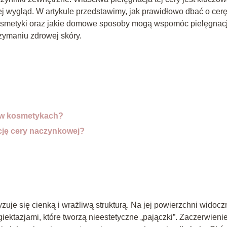
j wygląd. W artykule przedstawimy, jak prawidłowo dbać o cer
kosmetyki oraz jakie domowe sposoby mogą wspomóc pielęgnacj
rzymaniu zdrowej skóry.
ę w kosmetykach?
cję cery naczynkowej?
zuje się cienką i wrażliwą strukturą. Na jej powierzchni widocz
ektazjami, które tworzą nieestetyczne „pajączki”. Zaczerwieni