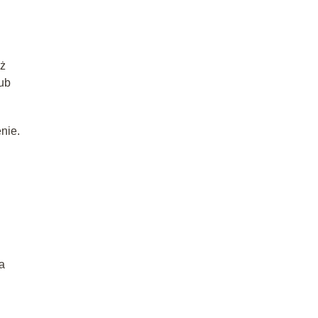
eż
lub
nie.
a