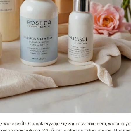
ę wiele osób. Charakteryzuje się zaczerwienieniem, widocznym
ynniki zewnętrzne. Właściwa pielęgnacja tej cery jest kluczow