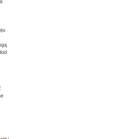
ra
oju
ogą
tod
ć
ne
e