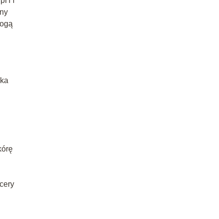
 pH i
ony
mogą
nka
kórę
cery