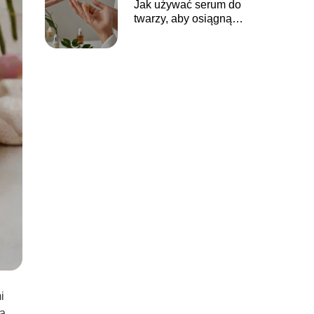
Jak używać serum do
twarzy, aby osiągnąć
optymalne rezultaty?
i
a,