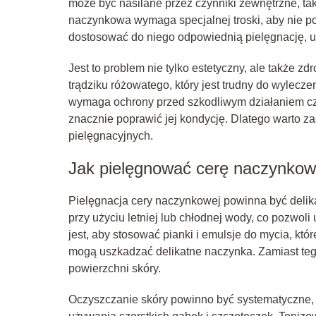
może być nasilane przez czynniki zewnętrzne, tak
naczynkowa wymaga specjalnej troski, aby nie pog
dostosować do niego odpowiednią pielęgnację, 
Jest to problem nie tylko estetyczny, ale także
trądziku różowatego, który jest trudny do wylecz
wymaga ochrony przed szkodliwym działaniem c
znacznie poprawić jej kondycję. Dlatego warto 
pielęgnacyjnych.
Jak pielęgnować cerę naczynko
Pielęgnacja cery naczynkowej powinna być deli
przy użyciu letniej lub chłodnej wody, co pozwo
jest, aby stosować pianki i emulsje do mycia, któ
mogą uszkadzać delikatne naczynka. Zamiast tego
powierzchni skóry.
Oczyszczanie skóry powinno być systematyczne, 