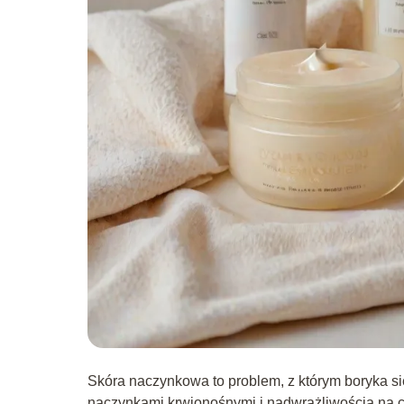
Skóra naczynkowa to problem, z którym boryka si
naczynkami krwionośnymi i nadwrażliwością na cz