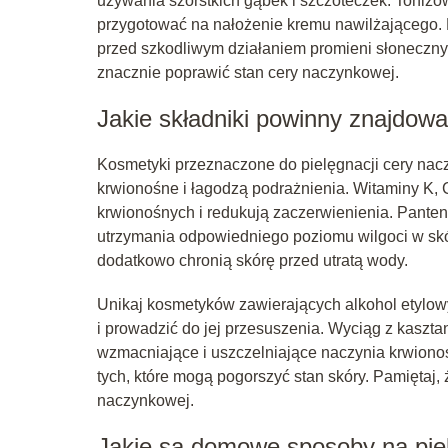
używania szorstkich gąbek i szczoteczek. Tonizo
przygotować na nałożenie kremu nawilżającego. 
przed szkodliwym działaniem promieni słoneczny
znacznie poprawić stan cery naczynkowej.
Jakie składniki powinny znajdow
Kosmetyki przeznaczone do pielęgnacji cery nac
krwionośne i łagodzą podrażnienia. Witaminy K,
krwionośnych i redukują zaczerwienienia. Panteno
utrzymania odpowiedniego poziomu wilgoci w skórz
dodatkowo chronią skórę przed utratą wody.
Unikaj kosmetyków zawierających alkohol etylo
i prowadzić do jej przesuszenia. Wyciąg z kaszt
wzmacniające i uszczelniające naczynia krwionoś
tych, które mogą pogorszyć stan skóry. Pamiętaj
naczynkowej.
Jakie są domowe sposoby na pie