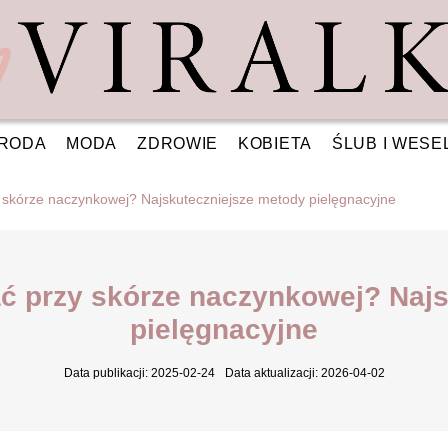
RODA
MODA
ZDROWIE
KOBIETA
ŚLUB I WESE
 skórze naczynkowej? Najskuteczniejsze metody pielęgnacyjne
ć przy skórze naczynkowej? Naj
pielęgnacyjne
Data publikacji: 2025-02-24
Data aktualizacji: 2026-04-02