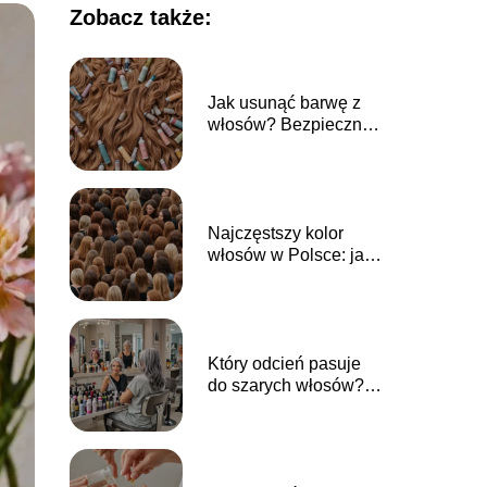
Zobacz także:
Jak usunąć barwę z
włosów? Bezpieczne
sposoby na
dekoloryzację
Najczęstszy kolor
włosów w Polsce: jaki
odcień dominuje?
Który odcień pasuje
do szarych włosów?
Najlepsze barwy do
farbowania