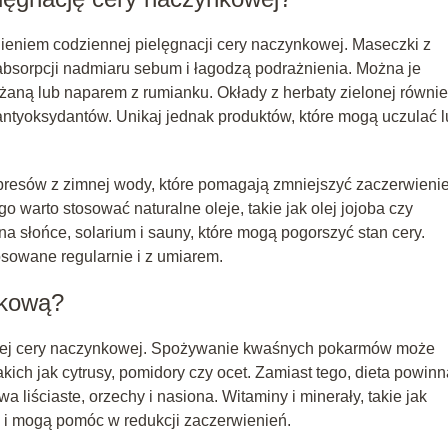
niem codziennej pielęgnacji cery naczynkowej. Maseczki z
 absorpcji nadmiaru sebum i łagodzą podrażnienia. Można je
żaną lub naparem z rumianku. Okłady z herbaty zielonej równi
 antyoksydantów. Unikaj jednak produktów, które mogą uczulać 
esów z zimnej wody, które pomagają zmniejszyć zaczerwienie
o warto stosować naturalne oleje, takie jak olej jojoba czy
na słońce, solarium i sauny, które mogą pogorszyć stan cery.
sowane regularnie i z umiarem.
nkową?
owej cery naczynkowej. Spożywanie kwaśnych pokarmów może
kich jak cytrusy, pomidory czy ocet. Zamiast tego, dieta powinn
 liściaste, orzechy i nasiona. Witaminy i minerały, takie jak
y i mogą pomóc w redukcji zaczerwienień.