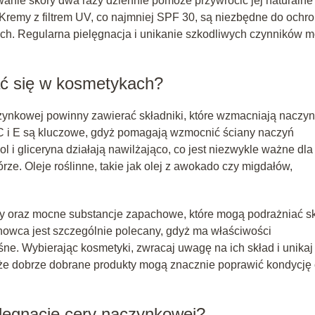
wanie skóry dwa razy dziennie pomoże przywrócić jej naturalne
Kremy z filtrem UV, co najmniej SPF 30, są niezbędne do ochr
ch. Regularna pielęgnacja i unikanie szkodliwych czynników 
ać się w kosmetykach?
zynkowej powinny zawierać składniki, które wzmacniają naczy
 C i E są kluczowe, gdyż pomagają wzmocnić ściany naczyń
l i gliceryna działają nawilżająco, co jest niezwykle ważne dla
e. Oleje roślinne, takie jak olej z awokado czy migdałów,
wy oraz mocne substancje zapachowe, które mogą podrażniać s
anowca jest szczególnie polecany, gdyż ma właściwości
ne. Wybierając kosmetyki, zwracaj uwagę na ich skład i unikaj
, że dobrze dobrane produkty mogą znacznie poprawić kondycję 
lęgnację cery naczynkowej?