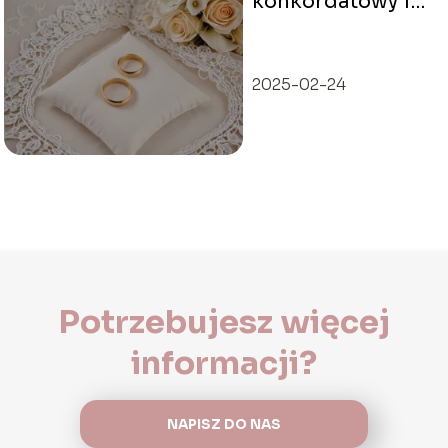
konkordatowy i
czym różni się od
cywilnego?
2025-02-24
Potrzebujesz więcej
informacji?
NAPISZ DO NAS