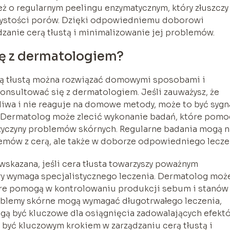
eż o regularnym peelingu enzymatycznym, który złuszczy
zystości porów. Dzięki odpowiedniemu doborowi
zanie cerą tłustą i minimalizowanie jej problemów.
ię z dermatologiem?
rą tłustą można rozwiązać domowymi sposobami i
nsultować się z dermatologiem. Jeśli zauważysz, że
iwa i nie reaguje na domowe metody, może to być sygna
 Dermatolog może zlecić wykonanie badań, które pomo
yczyny problemów skórnych. Regularne badania mogą n
emów z cerą, ale także w doborze odpowiedniego lecze
wskazana, jeśli cera tłusta towarzyszy poważnym
ry wymaga specjalistycznego leczenia. Dermatolog moż
óre pomogą w kontrolowaniu produkcji sebum i stanów
roblemy skórne mogą wymagać długotrwałego leczenia,
gą być kluczowe dla osiągnięcia zadowalających efektó
 być kluczowym krokiem w zarządzaniu cerą tłustą i