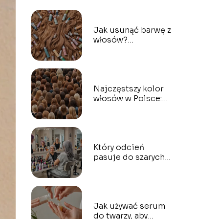
Jak usunąć barwę z
włosów?
Bezpieczne
sposoby na
dekoloryzację
Najczęstszy kolor
włosów w Polsce:
jaki odcień
dominuje?
Który odcień
pasuje do szarych
włosów? Najlepsze
barwy do
farbowania
Jak używać serum
do twarzy, aby