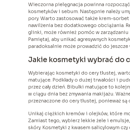
Wieczorna pielęgnacja powinna rozpocząć 
kosmetyków i sebum. Następnie należy umyć
pory. Warto zastosować także krem-sorbet 
nawilżenia bez dodatkowego obciążania. R
glinki, może również pomóc w zarządzaniu 
Pamiętaj, aby unikać agresywnych kosmetyk
paradoksalnie może prowadzić do jeszcze 
Jakie kosmetyki wybrać do c
Wybierając kosmetyki do cery tłustej, wart
matujące. Podkłady o dużej trwałości i p
przez cały dzień. Bibułki matujące to kole
w ciągu dnia bez zmywania makijażu. Ważne 
przeznaczone do cery tłustej, ponieważ są 
Unikaj ciężkich kremów i olejków, które m
Zamiast tego, wybierz lekkie żele i emuls
skóry. Kosmetyki z kwasem salicylowym cz