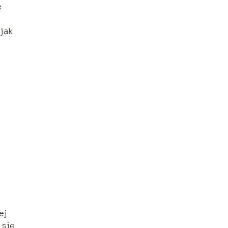
e
 jak
ej
 się