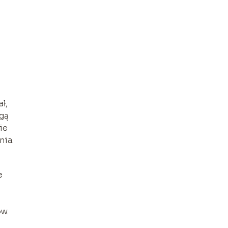
ł,
gą
ie
nia.
e
w.