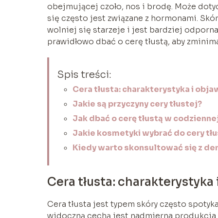
obejmującej czoło, nos i brodę. Może dotyc
się często jest związane z hormonami. Skóra
wolniej się starzeje i jest bardziej odporn
prawidłowo dbać o cerę tłustą, aby zminimal
Spis treści:
Cera tłusta: charakterystyka i obja
Jakie są przyczyny cery tłustej?
Jak dbać o cerę tłustą w codziennej
Jakie kosmetyki wybrać do cery tłu
Kiedy warto skonsultować się z d
Cera tłusta: charakterystyka
Cera tłusta jest typem skóry często spotyka
widoczną cechą jest nadmierna produkcja 