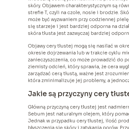
skóry. Objawem charakterystycznym są równ
strefie T, czyli na czole, nosie i brodzie. S
może być wyzwaniem przy codziennej pielęgn
się starzeje i jest bardziej odporna na dz
skóra tłusta jest zazwyczaj bardziej odporn
Objawy cery tłustej mogą się nasilać w ok
okresie dojrzewania lub w trakcie cyklu m
zanieczyszczenia, co może prowadzić do po
ziemisty odcień, który sprawia, że cera wy
zarządzać cerą tłustą, ważne jest zrozumie
która zminimalizuje jej problemy, a jednocz
Jakie są przyczyny cery tłust
Główną przyczyną cery tłustej jest nadmie
Sebum jest naturalnym olejem, który poma
Jednak w przypadku cery tłustej, ilość pr
błyszczenia się skóry i zatykania porów. P