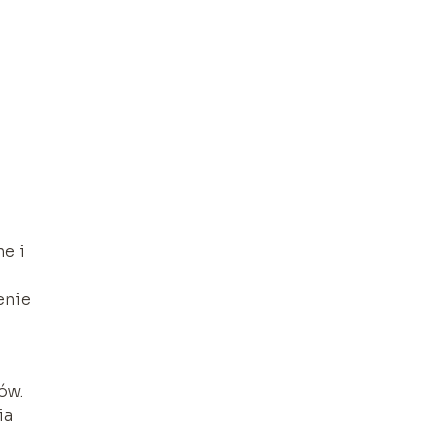
ne i
enie
ów.
ia