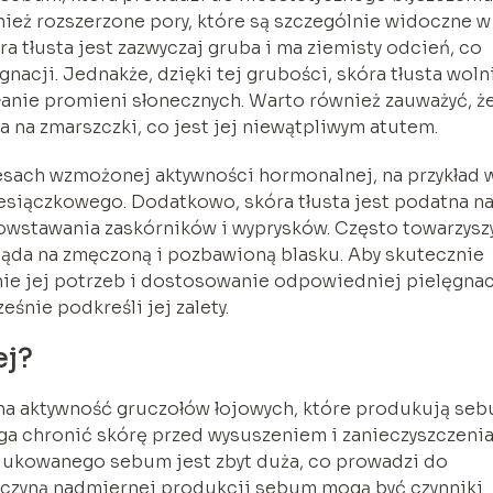
ież rozszerzone pory, które są szczególnie widoczne w
kóra tłusta jest zazwyczaj gruba i ma ziemisty odcień, co
acji. Jednakże, dzięki tej grubości, skóra tłusta woln
iałanie promieni słonecznych. Warto również zauważyć, ż
a na zmarszczki, co jest jej niewątpliwym atutem.
resach wzmożonej aktywności hormonalnej, na przykład 
iesiączkowego. Dodatkowo, skóra tłusta jest podatna n
wstawania zaskórników i wyprysków. Często towarzyszy
gląda na zmęczoną i pozbawioną blasku. Aby skutecznie
nie jej potrzeb i dostosowanie odpowiedniej pielęgnac
eśnie podkreśli jej zalety.
ej?
rna aktywność gruczołów łojowych, które produkują seb
ga chronić skórę przed wysuszeniem i zanieczyszczenia
odukowanego sebum jest zbyt duża, co prowadzi do
rzyczyną nadmiernej produkcji sebum mogą być czynniki