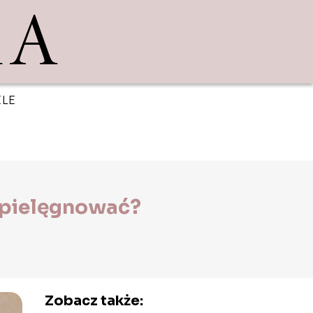
ELE
i pielęgnować?
Zobacz także: