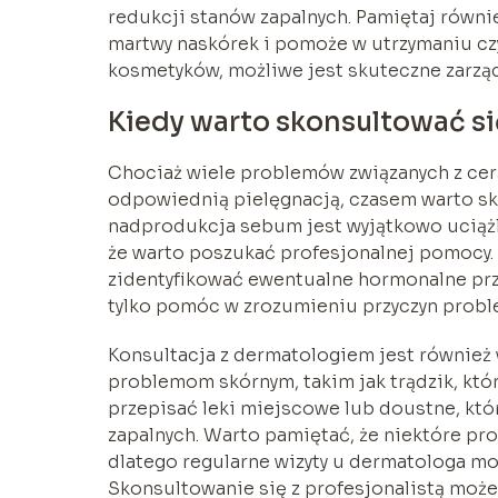
redukcji stanów zapalnych. Pamiętaj równi
martwy naskórek i pomoże w utrzymaniu c
kosmetyków, możliwe jest skuteczne zarząd
Kiedy warto skonsultować s
Chociaż wiele problemów związanych z ce
odpowiednią pielęgnacją, czasem warto sko
nadprodukcja sebum jest wyjątkowo uciążl
że warto poszukać profesjonalnej pomocy.
zidentyfikować ewentualne hormonalne prz
tylko pomóc w zrozumieniu przyczyn probl
Konsultacja z dermatologiem jest również 
problemom skórnym, takim jak trądzik, któ
przepisać leki miejscowe lub doustne, kt
zapalnych. Warto pamiętać, że niektóre p
dlatego regularne wizyty u dermatologa mo
Skonsultowanie się z profesjonalistą może