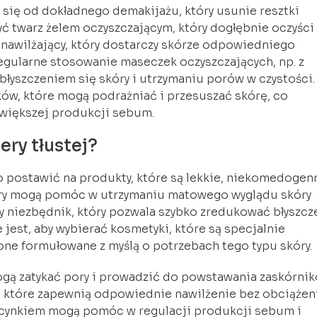
się od dokładnego demakijażu, który usunie resztki
 twarz żelem oczyszczającym, który dogłębnie oczyści
nawilżający, który dostarczy skórze odpowiedniego
egularne stosowanie maseczek oczyszczających, np. z
błyszczeniem się skóry i utrzymaniu porów w czystości.
ów, które mogą podrażniać i przesuszać skórę, co
większej produkcji sebum.
ery tłustej?
o postawić na produkty, które są lekkie, niekomedogen
udry mogą pomóc w utrzymaniu matowego wyglądu skóry
jny niezbędnik, który pozwala szybko zredukować błyszcz
jest, aby wybierać kosmetyki, które są specjalnie
one formułowane z myślą o potrzebach tego typu skóry.
ogą zatykać pory i prowadzić do powstawania zaskórnik
je, które zapewnią odpowiednie nawilżenie bez obciążen
y cynkiem mogą pomóc w regulacji produkcji sebum i