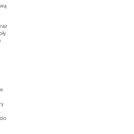
ową
oraz
oły
ę
ów
y.
.
 do