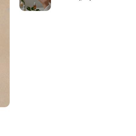
osiągnąć
optymalne
rezultaty?