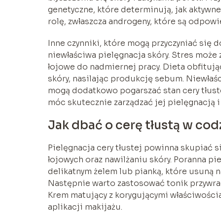
genetyczne, które determinują, jak aktywn
rolę, zwłaszcza androgeny, które są odpow
Inne czynniki, które mogą przyczyniać się do
niewłaściwa pielęgnacja skóry. Stres może
łojowe do nadmiernej pracy. Dieta obfitują
skóry, nasilając produkcję sebum. Niewłaści
mogą dodatkowo pogarszać stan cery tłustej
móc skutecznie zarządzać jej pielęgnacją i
Jak dbać o cerę tłustą w cod
Pielęgnacja cery tłustej powinna skupiać s
łojowych oraz nawilżaniu skóry. Poranna p
delikatnym żelem lub pianką, które usuną 
Następnie warto zastosować tonik przywraca
Krem matujący z korygującymi właściwości
aplikacji makijażu.