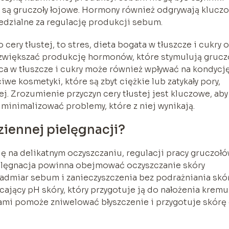
e są gruczoły łojowe. Hormony również odgrywają klucz
iedzialne za regulację produkcji sebum.
 cery tłustej, to stres, dieta bogata w tłuszcze i cukry 
 zwiększać produkcję hormonów, które stymulują grucz
ca w tłuszcze i cukry może również wpływać na kondycj
we kosmetyki, które są zbyt ciężkie lub zatykały pory,
. Zrozumienie przyczyn cery tłustej jest kluczowe, aby
 minimalizować problemy, które z niej wynikają.
ziennej pielęgnacji?
ię na delikatnym oczyszczaniu, regulacji pracy gruczoł
ielęgnacja powinna obejmować oczyszczanie skóry
nadmiar sebum i zanieczyszczenia bez podrażniania skór
jący pH skóry, który przygotuje ją do nałożenia kremu
ami pomoże zniwelować błyszczenie i przygotuje skórę