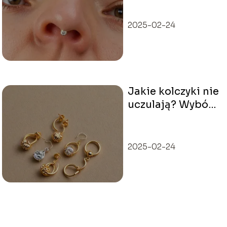
Ważne
informacje o
2025-02-24
procesie gojenia
Jakie kolczyki nie
uczulają? Wybór
bezpiecznych
materiałów
2025-02-24