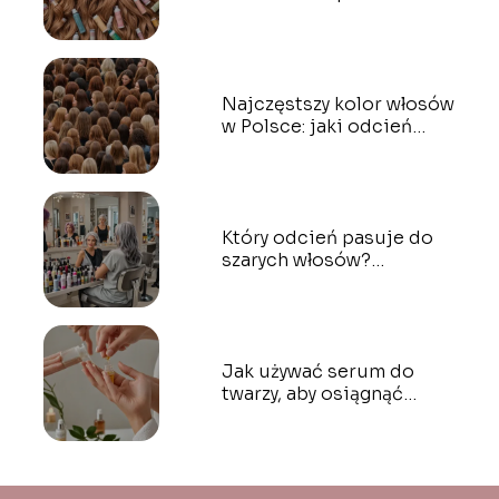
sposoby na dekoloryzację
Najczęstszy kolor włosów
w Polsce: jaki odcień
dominuje?
Który odcień pasuje do
szarych włosów?
Najlepsze barwy do
farbowania
Jak używać serum do
twarzy, aby osiągnąć
optymalne rezultaty?