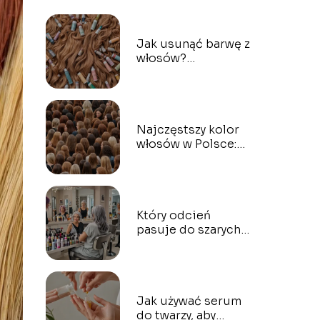
Jak usunąć barwę z
włosów?
Bezpieczne
sposoby na
dekoloryzację
Najczęstszy kolor
włosów w Polsce:
jaki odcień
dominuje?
Który odcień
pasuje do szarych
włosów? Najlepsze
barwy do
farbowania
Jak używać serum
do twarzy, aby