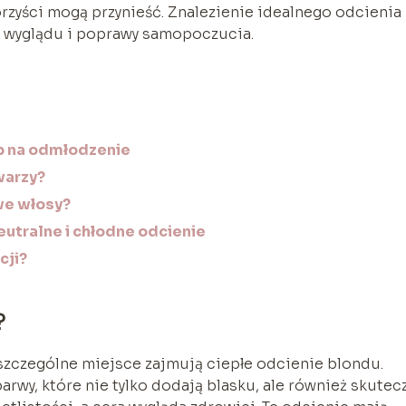
 korzyści mogą przynieść. Znalezienie idealnego odcienia
 wyglądu i poprawy samopoczucia.
b na odmłodzenie
warzy?
we włosy?
eutralne i chłodne odcienie
cji?
?
zczególne miejsce zajmują ciepłe odcienie blondu.
arwy, które nie tylko dodają blasku, ale również skutec