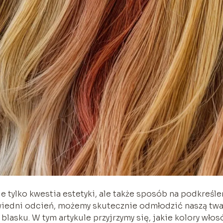
tylko kwestia estetyki, ale także sposób na podkreśle
iedni odcień, możemy skutecznie odmłodzić naszą twa
blasku. W tym artykule przyjrzymy się, jakie kolory wło