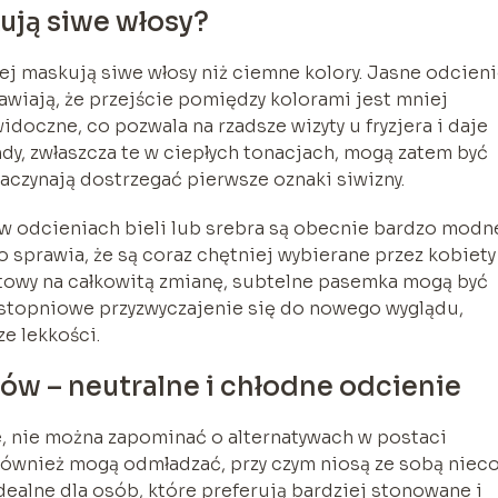
ują siwe włosy?
iej maskują siwe włosy niż ciemne kolory. Jasne odcien
awiają, że przejście pomiędzy kolorami jest mniej
doczne, co pozwala na rzadsze wizyty u fryzjera i daje
y, zwłaszcza te w ciepłych tonacjach, mogą zatem być
aczynają dostrzegać pierwsze oznaki siwizny.
w odcieniach bieli lub srebra są obecnie bardzo modn
 co sprawia, że są coraz chętniej wybierane przez kobiety
gotowy na całkowitą zmianę, subtelne pasemka mogą być
stopniowe przyzwyczajenie się do nowego wyglądu,
e lekkości.
nów – neutralne i chłodne odcienie
, nie można zapominać o alternatywach w postaci
 również mogą odmładzać, przy czym niosą ze sobą niec
idealne dla osób, które preferują bardziej stonowane i