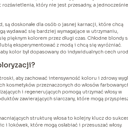
 rozświetlenia, który nie jest przesadny, a jednocześni
, są doskonałe dla osób o jasnej karnacji, które chcą
gą wydawać się bardziej wymagające w utrzymaniu,
ię pięknym kolorem przez długi czas. Chłodne blondy s
 lubią eksperymentować z modą i chcą się wyróżniać.
 aby kolor był dopasowany do indywidualnych cech urod
loryzacji?
troski, aby zachować intensywność koloru i zdrowy wygl
ch kosmetyków przeznaczonych do włosów farbowanyc
lżających i regenerujących pomogą utrzymać włosy w
roduktów zawierających siarczany, które mogą przyspies
cniających strukturę włosa to kolejny klucz do sukce
c i lokówek, które mogą osłabiać i przesuszać włosy.