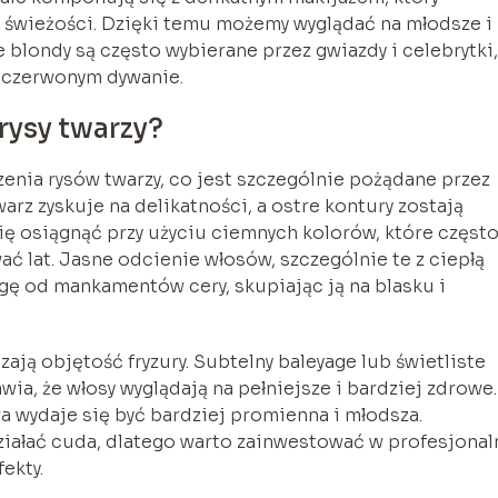
y świeżości. Dzięki temu możemy wyglądać na młodsze i
blondy są często wybierane przez gwiazdy i celebrytki,
a czerwonym dywanie.
rysy twarzy?
enia rysów twarzy, co jest szczególnie pożądane przez
rz zyskuje na delikatności, a ostre kontury zostają
się osiągnąć przy użyciu ciemnych kolorów, które częst
ć lat. Jasne odcienie włosów, szczególnie te z ciepłą
gę od mankamentów cery, skupiając ją na blasku i
ją objętość fryzury. Subtelny baleyage lub świetliste
a, że włosy wyglądają na pełniejsze i bardziej zdrowe.
ra wydaje się być bardziej promienna i młodsza.
ziałać cuda, dlatego warto zainwestować w profesjonal
ekty.