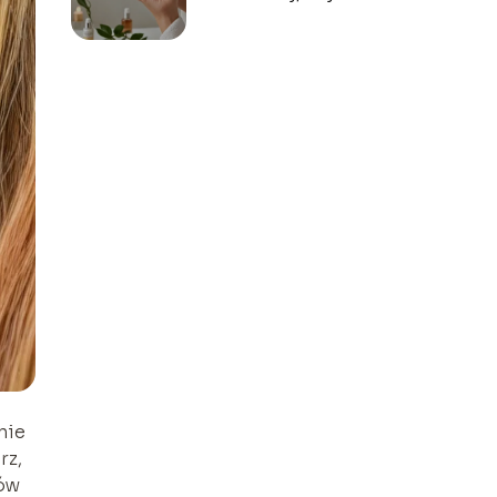
osiągnąć
optymalne
rezultaty?
nie
rz,
sów