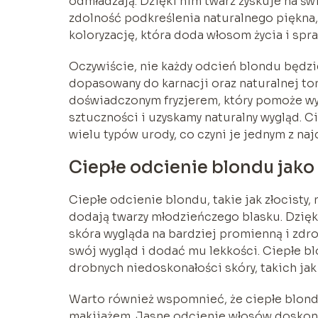
odmładzają. Dzięki nim twarz zyskuje na świ
zdolność podkreślenia naturalnego piękna,
koloryzację, która doda włosom życia i spra
Oczywiście, nie każdy odcień blondu będzi
dopasowany do karnacji oraz naturalnej to
doświadczonym fryzjerem, który pomoże wy
sztuczności i uzyskamy naturalny wygląd. Ci
wielu typów urody, co czyni je jednym z na
Ciepłe odcienie blondu jak
Ciepłe odcienie blondu, takie jak złocisty
dodają twarzy młodzieńczego blasku. Dzięki
skóra wygląda na bardziej promienną i zdro
swój wygląd i dodać mu lekkości. Ciepłe 
drobnych niedoskonałości skóry, takich jak
Warto również wspomnieć, że ciepłe blond
makijażem. Jasne odcienie włosów doskona