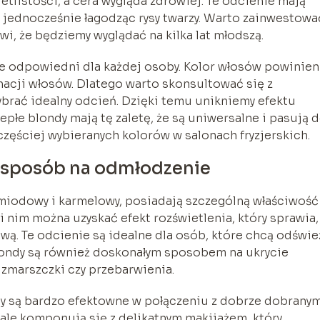
etlistości, a cera wygląda zdrowiej. Te odcienie mają
 jednocześnie łagodząc rysy twarzy. Warto zainwestowa
wi, że będziemy wyglądać na kilka lat młodszą.
e odpowiedni dla każdej osoby. Kolor włosów powinien
nacji włosów. Dlatego warto skonsultować się z
brać idealny odcień. Dzięki temu unikniemy efektu
epłe blondy mają tę zaletę, że są uniwersalne i pasują 
jczęściej wybieranych kolorów w salonach fryzjerskich.
o sposób na odmłodzenie
, miodowy i karmelowy, posiadają szczególną właściwość
 nim można uzyskać efekt rozświetlenia, który sprawia,
wą. Te odcienie są idealne dla osób, które chcą odświe
blondy są również doskonałym sposobem na ukrycie
 zmarszczki czy przebarwienia.
y są bardzo efektowne w połączeniu z dobrze dobrany
le komponują się z delikatnym makijażem, który