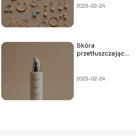
odpowiednie
2025-02-24
formy i wzory
Skóra
przetłuszczająca
się: jak ją
rozpoznać i
pielęgnować?
2025-02-24