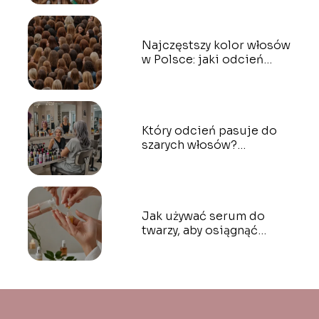
Najczęstszy kolor włosów
w Polsce: jaki odcień
dominuje?
Który odcień pasuje do
szarych włosów?
Najlepsze barwy do
farbowania
Jak używać serum do
twarzy, aby osiągnąć
optymalne rezultaty?