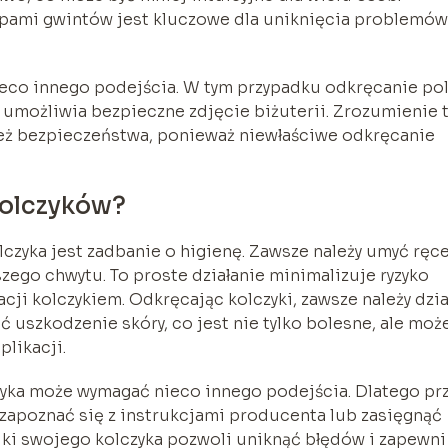
ypami gwintów jest kluczowe dla uniknięcia problemów
nieco innego podejścia. W tym przypadku odkręcanie po
 umożliwia bezpieczne zdjęcie biżuterii. Zrozumienie 
e też bezpieczeństwa, ponieważ niewłaściwe odkręcanie
kolczyków?
yka jest zadbanie o higienę. Zawsze należy umyć ręce 
pszego chwytu. To proste działanie minimalizuje ryzyko
cji kolczykiem. Odkręcając kolczyki, zawsze należy dzia
 uszkodzenie skóry, co jest nie tylko bolesne, ale moż
likacji.
czyka może wymagać nieco innego podejścia. Dlatego pr
zapoznać się z instrukcjami producenta lub zasięgnąć
fiki swojego kolczyka pozwoli uniknąć błędów i zapewni