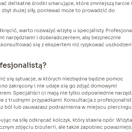
ć delikatne środki smarujące, które zmniejszą tarcie 
ć zbyt dużej siły, ponieważ może to prowadzić do
kręcić, warto rozważyć wizytę u specjalisty. Profesjona
mi narzędziami i doświadczeniem, aby bezpiecznie
 skonsultować się z ekspertem niż ryzykować uszkodzen
fesjonalistą?
ć się sytuacje, w których niezbędna będzie pomoc
mocno zakręcony i nie udaje się go zdjąć domowymi
rem. Specjaliści ci mają nie tylko odpowiednie narzędz
e z trudnymi przypadkami. Konsultacja z profesjonalist
z ból lub zauważasz podrażnienia w miejscu piercingu
ąc na siłę odkręcać kolczyk, który stawia opór. Wizyta
cznym zdjęciu biżuterii, ale także zapobiec poważniej