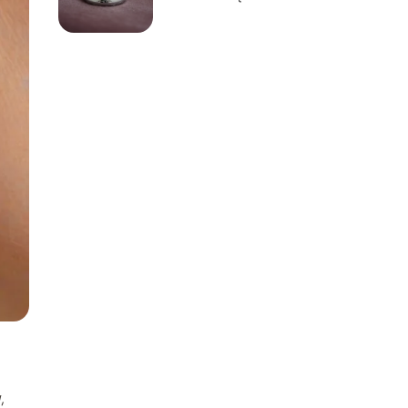
palladu?
,