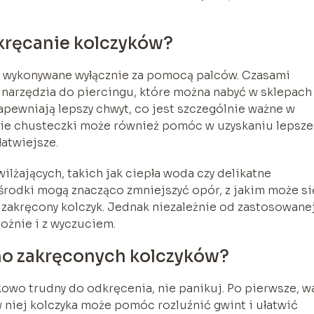
dkręcanie kolczyków?
ć wykonywane wyłącznie za pomocą palców. Czasami
 narzędzia do piercingu, które można nabyć w sklepach
zapewniają lepszy chwyt, co jest szczególnie ważne w
ycie chusteczki może również pomóc w uzyskaniu lepsz
łatwiejsze.
ilżających, takich jak ciepła woda czy delikatne
 środki mogą znacząco zmniejszyć opór, z jakim może si
akręcony kolczyk. Jednak niezależnie od zastosowane
rożnie i z wyczuciem.
no zakręconych kolczyków?
tkowo trudny do odkręcenia, nie panikuj. Po pierwsze, w
 niej kolczyka może pomóc rozluźnić gwint i ułatwić