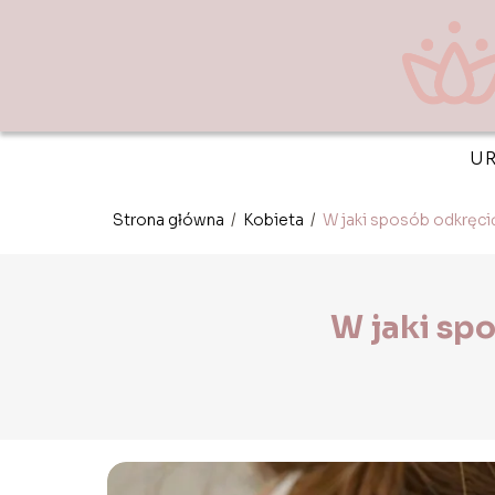
U
Strona główna
/
Kobieta
/
W jaki sposób odkręci
W jaki sp