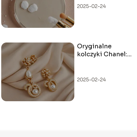
domu
2025-02-24
Oryginalne
kolczyki Chanel:
gdzie nabyć i jak
zidentyfikować
prawdziwe?
2025-02-24