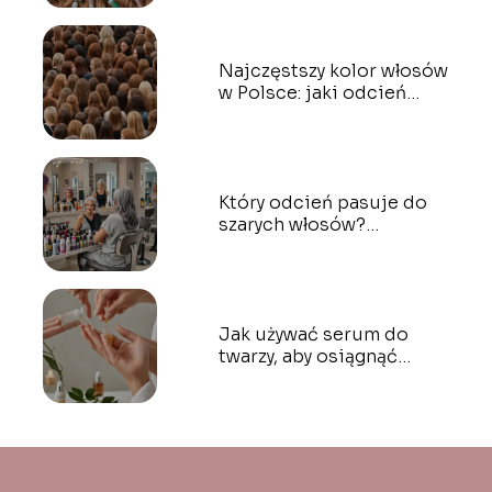
Najczęstszy kolor włosów
w Polsce: jaki odcień
dominuje?
Który odcień pasuje do
szarych włosów?
Najlepsze barwy do
farbowania
Jak używać serum do
twarzy, aby osiągnąć
optymalne rezultaty?